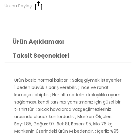
Ürünü Paylaş:
Ürün Açıklaması
Taksit Seçenekleri
Ürün basic normal kalıptır. ; Salaş giymek isteyenler
1 beden büyük sipariş verebilir. ; İnce ve rahat
kumaşa sahiptir. ; Her alt modeline kolaylıkla uyum
sağlaması, kendi tarzınızı yansıtmanız için güzel bir
t-shirttür. ; Sıcak havalarda vazgeçilmezleriniz
arasında olacak konfordadır. ; Manken Ölçüleri:
Boy: 1.85, Göğüs: 97, Bel: 81, Basen: 95, kilo 76 kg. ;
Mankenin üzerindeki ürün M bedendir. ; İçerik: %95