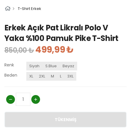
T-Shirt Erkek
Erkek Açık Pat Likralı Polo V
Yaka %100 Pamuk Pike T-Shirt
499,99 ₺
850,00 ₺
Renk
Siyah
S.Blue
Beyaz
Beden
XL
2XL
M
L
3XL
TÜKENMIŞ