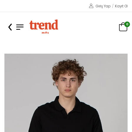
Giriş Yap
/
Kayıt Ol
0