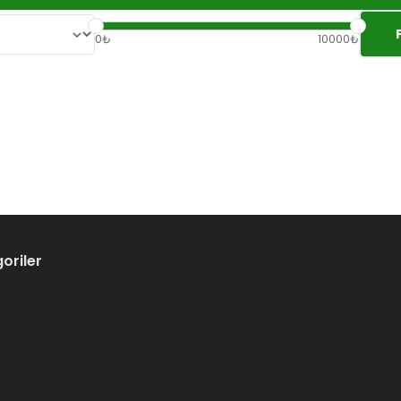
0₺
10000₺
oriler