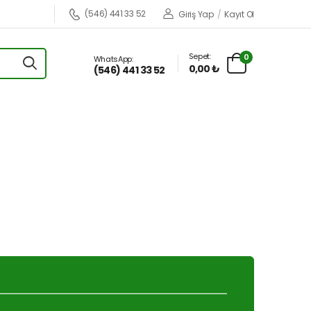
(546) 441 33 52
Giriş Yap
/
Kayıt Ol
Sepet:
0
WhatsApp:
0,00 ₺
(546) 441 33 52