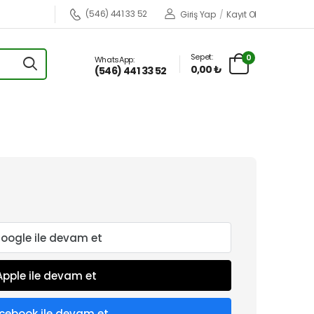
(546) 441 33 52
Giriş Yap
/
Kayıt Ol
Sepet:
0
WhatsApp:
0,00 ₺
(546) 441 33 52
oogle ile devam et
Apple ile devam et
cebook ile devam et