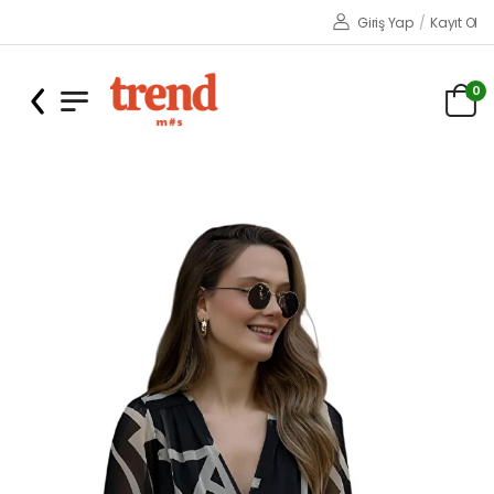
Giriş Yap
/
Kayıt Ol
0