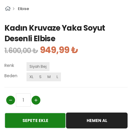
Elbise
Kadın Kruvaze Yaka Soyut
Desenli Elbise
949,99 ₺
1.600,00 ₺
Renk
Siyah Bej
Beden
XL
S
M
L
SEPETE EKLE
HEMEN AL