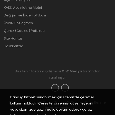
KVKK Aydınlatma Metni
Değişim ve İade Politikası
Üyelik Sözleşmesi
Çerez (Cookie) Politikası
Site Haritası
Hakkımızda
Bu sitenin tasarım çalışması
On2 Medya
tarafından
yapılmıştır.
Daha iyi hizmet sunabilmek için sitemizde çerezler
Bu e-ticaret sitesi
Kolay Sipariş E-Ticaret Paketleri
ile
kullanılmaktadır. Çerez tercihlerinizi düzenleyebilir
hazırlanmıştır.
veya sitemizde gezinmeye devam ederek çerez